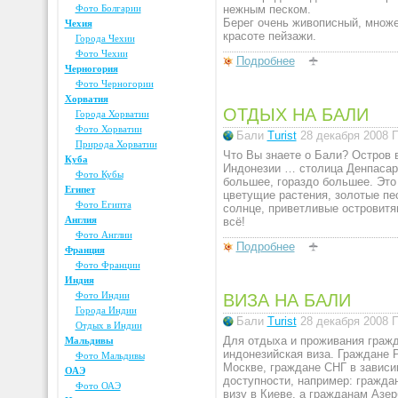
Фото Болгарии
нежным песком.
Берег очень живописный, множе
Чехия
красоте пейзажи.
Города Чехии
Фото Чехии
Подробнее
Черногория
Фото Черногории
Хорватия
ОТДЫХ НА БАЛИ
Города Хорватии
Фото Хорватии
Бали
Turist
28 декабря 2008
П
Природа Хорватии
Что Вы знаете о Бали? Остров 
Куба
Индонезии … столица Денпасар.
Фото Кубы
большее, гораздо большее. Это
Египет
цветущие растения, золотые пес
Фото Египта
солнце, приветливые островитян
Англия
всё!
Фото Англии
Подробнее
Франция
Фото Франции
Индия
Фото Индии
ВИЗА НА БАЛИ
Города Индии
Бали
Turist
28 декабря 2008
П
Отдых в Индии
Для отдыха и проживания гражд
Мальдивы
индонезийская виза. Граждане 
Фото Мальдивы
Москве, граждане СНГ в зависи
ОАЭ
доступности, например: гражда
Фото ОАЭ
визу в Киеве, а гражданам Азер