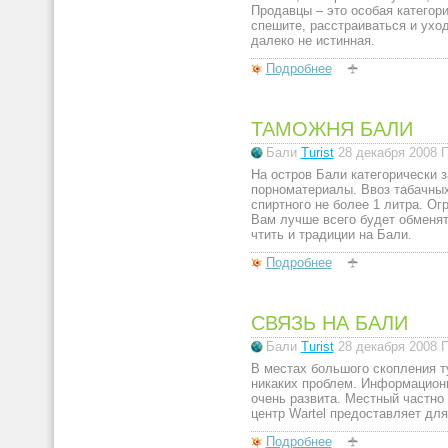
Продавцы – это особая категор
спешите, расстраиваться и уходи
далеко не истинная.
Подробнее
ТАМОЖНЯ БАЛИ
Бали
Turist
28 декабря 2008
П
На остров Бали категорически 
порноматериалы. Ввоз табачных
спиртного не более 1 литра. Ог
Вам лучше всего будет обменят
чтить и традиции на Бали.
Подробнее
СВЯЗЬ НА БАЛИ
Бали
Turist
28 декабря 2008
П
В местах большого скопления т
никаких проблем. Информационн
очень развита. Местный частно
центр Wartel предоставляет для
Подробнее