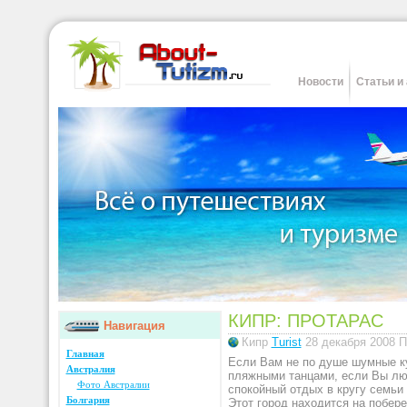
Новости
Статьи и
КИПР: ПРОТАРАС
Навигация
Кипр
Turist
28 декабря 2008
П
Главная
Если Вам не по душе шумные к
Австралия
пляжными танцами, если Вы лю
Фото Австралии
спокойный отдых в кругу семьи
Болгария
Этот город находится на побер